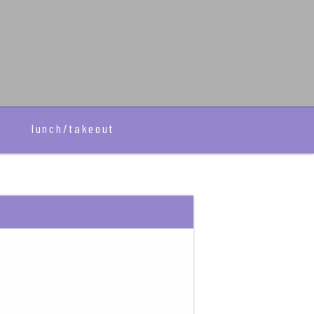
r
lunch/takeout